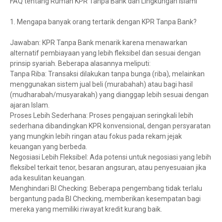
FAQ tentang Rumah KPR Tanpa Bank dan Lingkungan Islami
1. Mengapa banyak orang tertarik dengan KPR Tanpa Bank?
Jawaban: KPR Tanpa Bank menarik karena menawarkan
alternatif pembiayaan yang lebih fleksibel dan sesuai dengan
prinsip syariah. Beberapa alasannya meliputi:
Tanpa Riba: Transaksi dilakukan tanpa bunga (riba), melainkan
menggunakan sistem jual beli (murabahah) atau bagi hasil
(mudharabah/musyarakah) yang dianggap lebih sesuai dengan
ajaran Islam.
Proses Lebih Sederhana: Proses pengajuan seringkali lebih
sederhana dibandingkan KPR konvensional, dengan persyaratan
yang mungkin lebih ringan atau fokus pada rekam jejak
keuangan yang berbeda.
Negosiasi Lebih Fleksibel: Ada potensi untuk negosiasi yang lebih
fleksibel terkait tenor, besaran angsuran, atau penyesuaian jika
ada kesulitan keuangan.
Menghindari BI Checking: Beberapa pengembang tidak terlalu
bergantung pada BI Checking, memberikan kesempatan bagi
mereka yang memiliki riwayat kredit kurang baik.