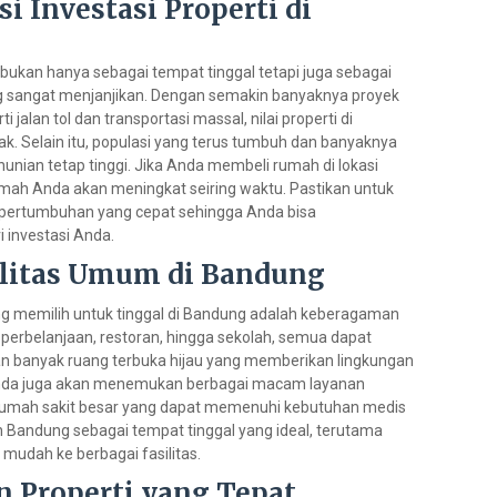
i Investasi Properti di
bukan hanya sebagai tempat tinggal tetapi juga sebagai
ng sangat menjanjikan. Dengan semakin banyaknya proyek
i jalan tol dan transportasi massal, nilai properti di
k. Selain itu, populasi yang terus tumbuh dan banyaknya
ian tetap tinggi. Jika Anda membeli rumah di lokasi
rumah Anda akan meningkat seiring waktu. Pastikan untuk
 pertumbuhan yang cepat sehingga Anda bisa
investasi Anda.
ilitas Umum di Bandung
g memilih untuk tinggal di Bandung adalah keberagaman
t perbelanjaan, restoran, hingga sekolah, semua dapat
an banyak ruang terbuka hijau yang memberikan lingkungan
Anda juga akan menemukan berbagai macam layanan
ga rumah sakit besar yang dapat memenuhi kebutuhan medis
Bandung sebagai tempat tinggal yang ideal, terutama
udah ke berbagai fasilitas.
n Properti yang Tepat