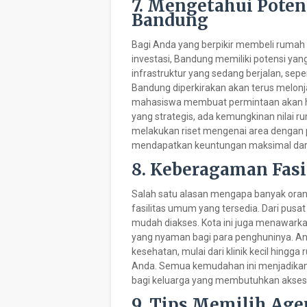
7. Mengetahui Potens
Bandung
Bagi Anda yang berpikir membeli rumah 
investasi, Bandung memiliki potensi ya
infrastruktur yang sedang berjalan, sepert
Bandung diperkirakan akan terus melonja
mahasiswa membuat permintaan akan hun
yang strategis, ada kemungkinan nilai 
melakukan riset mengenai area dengan
mendapatkan keuntungan maksimal dari 
8. Keberagaman Fas
Salah satu alasan mengapa banyak oran
fasilitas umum yang tersedia. Dari pusa
mudah diakses. Kota ini juga menawark
yang nyaman bagi para penghuninya. 
kesehatan, mulai dari klinik kecil hing
Anda. Semua kemudahan ini menjadikan 
bagi keluarga yang membutuhkan akses m
9. Tips Memilih Age