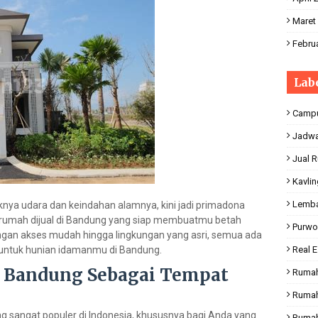
Maret
Februa
Lab
Campu
Jadwa
Jual 
Kavli
Lemba
knya udara dan keindahan alamnya, kini jadi primadona
n rumah dijual di Bandung yang siap membuatmu betah
Purwo
 dengan akses mudah hingga lingkungan yang asri, semua ada
k untuk hunian idamanmu di Bandung.
Real E
 Bandung Sebagai Tempat
Rumah
Ruma
 sangat populer di Indonesia, khususnya bagi Anda yang
Rumah