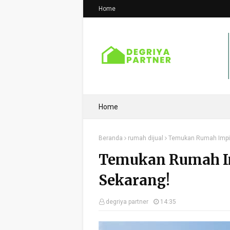
Home
Home
Beranda
rumah dijual
Temukan Rumah Impi
Temukan Rumah I
Sekarang!
degriya partner
14:35