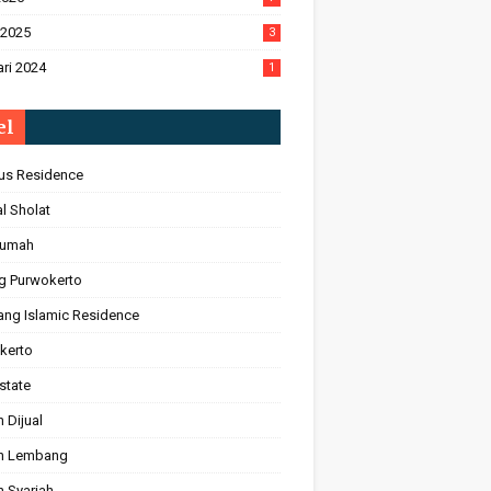
 2025
3
ri 2024
1
el
s Residence
l Sholat
Rumah
ng Purwokerto
ng Islamic Residence
kerto
state
 Dijual
h Lembang
 Syariah