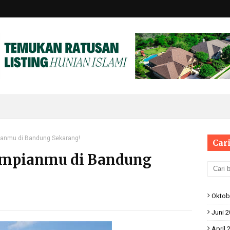
anmu di Bandung Sekarang!
Cari
mpianmu di Bandung
Oktob
Juni 
April 