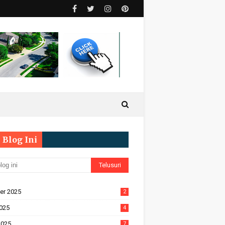
 Blog Ini
er 2025
2
2025
4
2025
7