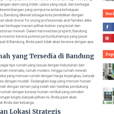
gan alam yang indah, udara yang sejuk, dan berbagai
 keseimbangan yang sempurna antara kehidupan
Soc
itu, Bandung dikenal sebagai kota pendidikan dengan
an ideal choice for young professionals and families alike.
an berbagai macam pilihan kuliner yang lezat dan
estoran mewah. Dalam hal investasi properti, Bandung
ra investor karena potensi pertumbuhannya yang pesat.
jual di Bandung, Anda pasti tidak akan kecewa dengan apa
Pop
mah yang Tersedia di Bandung
agai tipe rumah yang sesuai dengan kebutuhan dan
 rumah minimalis, rumah modern, hingga rumah mewah
ereka yang mencari rumah dengan harga terjangkau, banyak
kses dengan mudah. Sedangkan bagi yang mencari hunian
umah dengan taman yang indah dan fasilitas pendukung
ah-rumah dengan konsep hunian vertikal yang semakin
engan begitu banyak pilihan ini, Anda pasti akan
 Anda dan keluarga.
n Lokasi Strategis