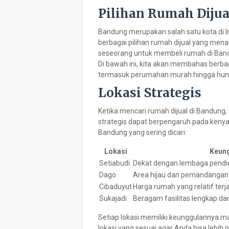
Pilihan Rumah Dijua
Bandung merupakan salah satu kota di 
berbagai pilihan rumah dijual yang men
seseorang untuk membeli rumah di Bandung
Di bawah ini, kita akan membahas berbag
termasuk perumahan murah hingga hun
Lokasi Strategis
Ketika mencari rumah dijual di Bandung, 
strategis dapat berpengaruh pada kenyam
Bandung yang sering dicari:
Lokasi
Keun
Setiabudi
Dekat dengan lembaga pendid
Dago
Area hijau dan pemandangan 
Cibaduyut
Harga rumah yang relatif terj
Sukajadi
Beragam fasilitas lengkap dan
Setiap lokasi memiliki keunggulannya ma
lokasi yang sesuai agar Anda bisa lebih